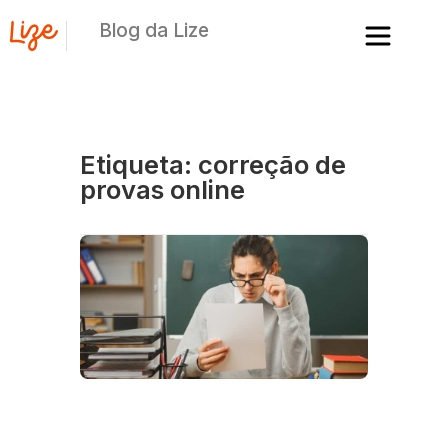
Blog da Lize
Etiqueta: correção de
provas online
De
d
c
d