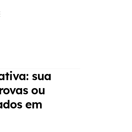
ativa: sua
provas ou
tados em