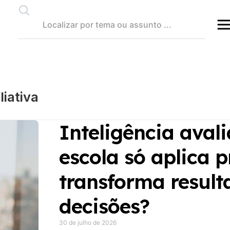
liativa
Inteligência avali
escola só aplica 
transforma resul
decisões?
30 de julho de 2026