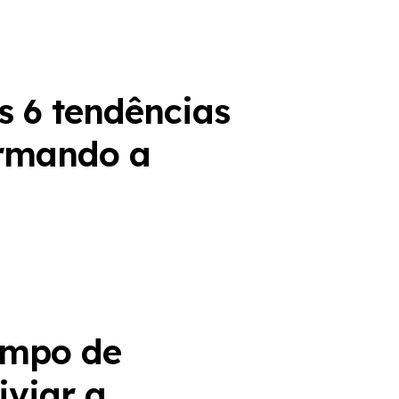
as 6 tendências
ormando a
empo de
iviar a