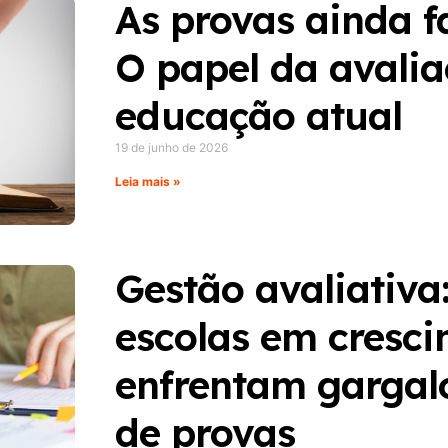
As provas ainda f
O papel da avali
educação atual
19 de junho de 2026
Leia mais »
Gestão avaliativa
escolas em cresc
enfrentam gargal
de provas