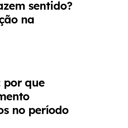
azem sentido?
ação na
: por que
imento
os no período