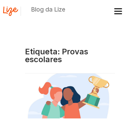
Blog da Lize
Etiqueta: Provas
escolares
O
es
di
c