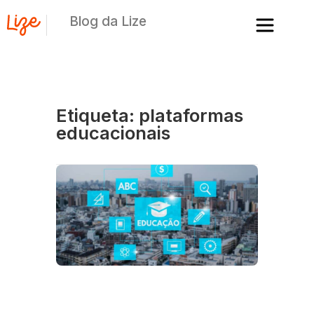
Blog da Lize
Etiqueta: plataformas
educacionais
C
in
d
ap