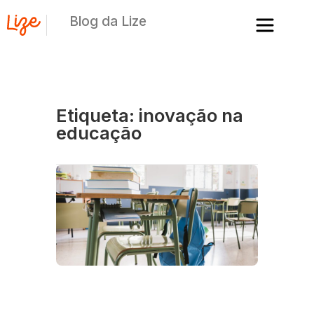
Blog da Lize
Etiqueta: inovação na
educação
A
d
de
es