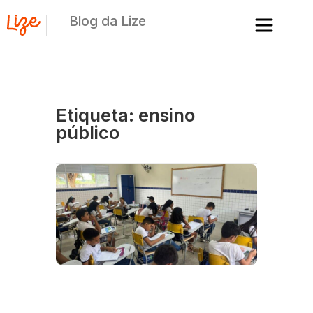
Blog da Lize
Etiqueta: ensino
público
C
p
e
di