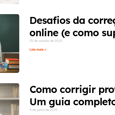
Desafios da corre
online (e como sup
20 de outubro de 2025
Leia mais »
Como corrigir pro
Um guia completo
4 de junho de 2025