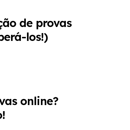
ção de provas
erá-los!)
vas online?
!