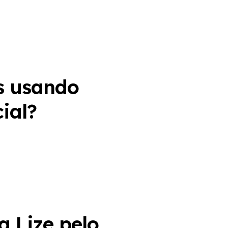
s usando
cial?
a Lize pelo