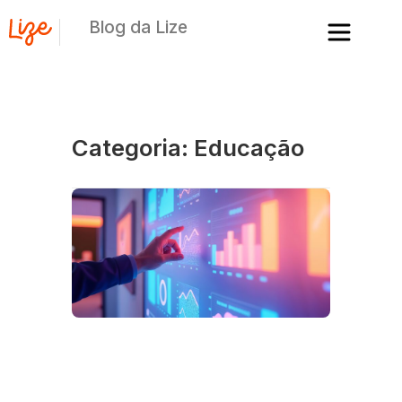
Blog da Lize
Categoria: Educação
C
in
o
m
d