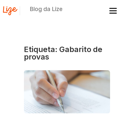
Blog da Lize
Etiqueta: Gabarito de
provas
C
a
de
c